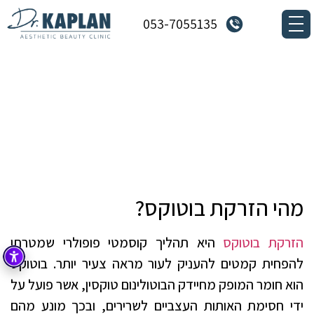
053-7055135
פתרון אסתטי למראה רענן וחלק יותר
דף הבית
»
מאמרים
»
פתרון אסתטי למראה רענן וחלק יותר
מהי הזרקת בוטוקס?
הזרקת בוטוקס
היא תהליך קוסמטי פופולרי שמטרתו
להפחית קמטים להעניק לעור מראה צעיר יותר. בוטוקס
הוא חומר המופק מחיידק הבוטולינום טוקסין, אשר פועל על
ידי חסימת האותות העצביים לשרירים, ובכך מונע מהם